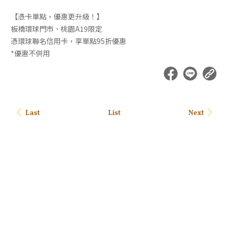
【憑卡單點，優惠更升級！】
板橋環球門市、桃園A19限定
憑環球聯名信用卡，享單點95折優惠
*優惠不併用
Last
Next
List